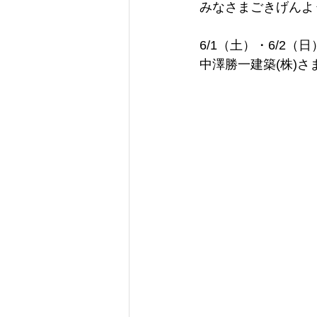
みなさまごきげんよう(
6/1（土）・6/2
中澤勝一建築(株)さ