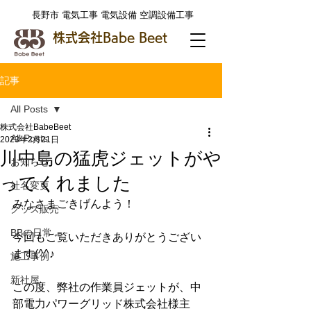
​長野市 電気工事 電気設備 空調設備工事
株式会社Babe Beet
記事
All Posts
株式会社BabeBeet
All Posts
2023年2月21日
川中島の猛虎ジェットがや
お知らせ
ってくれました
社名変更
みなさまごきげんよう！
グッズ販売
BBの日常
今回もご覧いただきありがとうござい
ます(^^♪
施工事例
新社屋
この度、弊社の作業員ジェットが、中
部電力パワーグリッド株式会社様主