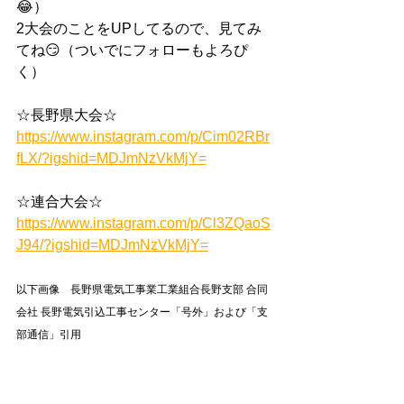
😂）
2大会のことをUPしてるので、見てみ
てね😏（ついでにフォローもよろぴ
く）
☆長野県大会☆
https://www.instagram.com/p/Cim02RBr
fLX/?igshid=MDJmNzVkMjY=
☆連合大会☆
https://www.instagram.com/p/Cl3ZQaoS
J94/?igshid=MDJmNzVkMjY=
以下画像　長野県電気工事業工業組合長野支部 合同
会社 長野電気引込工事センター「号外」および「支
部通信」引用