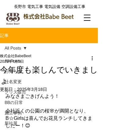
​長野市 電気工事 電気設備 空調設備工事
株式会社Babe Beet
記事
All Posts
株式会社BabeBeet
All Posts
2023年4月5日
今年度も楽しんでいきまし
お知らせ
ょ
社名変更
更新日：
2025年3月18日
グッズ販売
みなさまごきげんよう！
BBの日常
会社近くの公園の桜🌸が満開となり、
施工事例
B︎☆Girlsは喜んでお花見ランチしてきま
新社屋
したー！😊