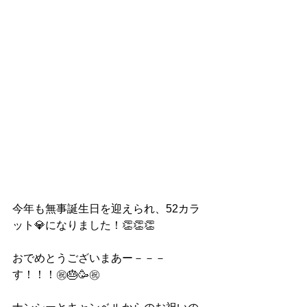
今年も無事誕生日を迎えられ、52カラ
ット💎になりました！👏👏👏
おでめとうございまあー－－－
す！！！㊗🎂🥳㊗️