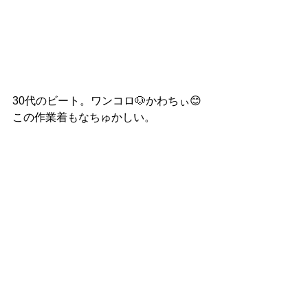
30代のビート。ワンコロ🐶かわちぃ😊
この作業着もなちゅかしい。