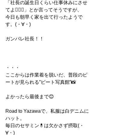
「社長の誕生日くらい仕事休みにさせ
てよ😵‍💫🙄」とか言ってそうですが、
今日も朝早く家を出て行ったようで
す。(・∀・)
ガンバレ社長！！
・・・
ここからは作業着を脱いだ、普段のビ
ートが見られる”ビート写真館”📸
よかったら最後まで😊
Road to Yazawaで、私服は白デニムに
ハット。
毎日のセサミン💊は欠かさず摂取(・
∀・)