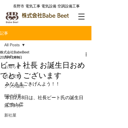
​長野市 電気工事 電気設備 空調設備工事
株式会社Babe Beet
記事
All Posts
株式会社BabeBeet
All Posts
2023年2月8日
ビート社長 お誕生日おめ
お知らせ
でとうございます
社名変更
みなさまごきげんよう！！
グッズ販売
BBの日常
本日2月8日は、社長ビート氏の誕生日
です！👏
施工事例
新社屋