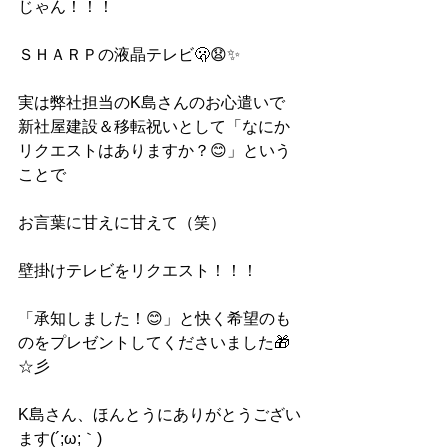
じゃん！！！
ＳＨＡＲＰの液晶テレビ🫢😧✨
実は弊社担当のK島さんのお心遣いで
新社屋建設＆移転祝いとして「なにか
リクエストはありますか？😊」という
ことで
お言葉に甘えに甘えて（笑）
壁掛けテレビをリクエスト！！！
「承知しました！😊」と快く希望のも
のをプレゼントしてくださいました🎁
☆彡
K島さん、ほんとうにありがとうござい
ます(´;ω;｀)