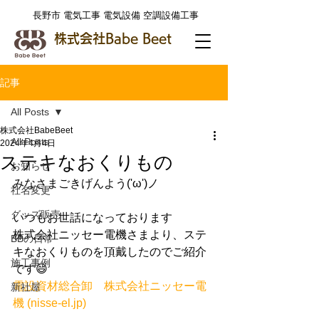
​長野市 電気工事 電気設備 空調設備工事
株式会社Babe Beet
記事
All Posts
株式会社BabeBeet
All Posts
2024年4月4日
ステキなおくりもの
お知らせ
みなさまごきげんよう('ω')ノ
社名変更
グッズ販売
いつもお世話になっております
株式会社ニッセー電機さまより、ステ
BBの日常
キなおくりものを頂戴したのでご紹介
施工事例
です😄
電設資材総合卸　株式会社ニッセー電
新社屋
機 (
nisse-el.jp
)