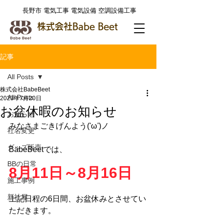
​長野市 電気工事 電気設備 空調設備工事
株式会社Babe Beet
記事
All Posts
株式会社BabeBeet
All Posts
2023年7月20日
お盆休暇のお知らせ
お知らせ
みなさまごきげんよう('ω')ノ
社名変更
グッズ販売
BabeBeetでは、
BBの日常
8月11日～8月16日
施工事例
新社屋
上記日程の6日間、お盆休みとさせてい
ただきます。