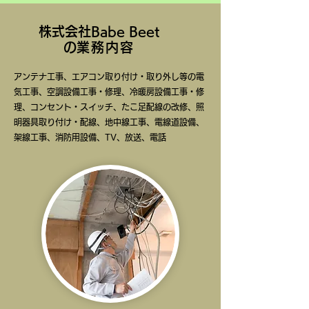
記の期間を 夏季休業とさせていただきま
す。 8月9日（土）～8月17日（日）...
株式会社Babe Beet
の
業務内容
アンテナ工事、エアコン取り付け・取り外し等の電
気工事、空調設備工事・修理、​冷暖房設備工事・修
理、コンセント・スイッチ、たこ足配線の改修、​照
明器具取り付け・配線、地中線工事、電線道設備、
架線工事、消防用設備、TV、放送、電話