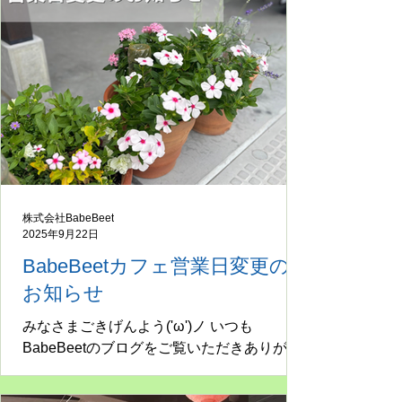
後より事務所へのお電話やご訪問等の対応
はいたしかねます。 また、期間中いただき
ましたメール等は1月5日（月）より順次ご
対応させていただきます。 ※1月5日（月）
より通常営業となります。 期間中はご不便
をお掛けいたしますが、何卒ご理解・ご協
力お願いいたします。 株式会社BabeBeet
公式LINEアカウント 友達登録をして最新情
報をチェック！ お問い合わせもこちらの
LINEからどうぞ！ 株式会社BabeBeet |
株式会社BabeBeet
LINE 公式アカウント ☆ナオミキャンベル
2025年9月22日
Instagramアカウント☆
BabeBeetカフェ営業日変更の
https://instagram.com/bbeet_cambell?
igshid=YmMyMTA2M2Y= ☆ビート
お知らせ
Instagramアカウント☆ https://instagram.co
みなさまごきげんよう('ω')ノ いつも
BabeBeetのブログをご覧いただきありがと
うございます(^^♪ BabeBeetカフェの営業日
変更のお知らせです。 これまで平日のみの