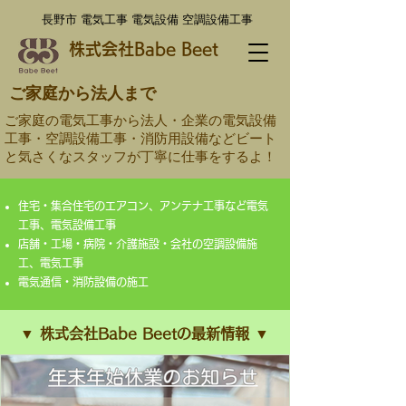
​長野市 電気工事 電気設備 空調設備工事
株式会社Babe Beet
ご家庭から法人まで
ご家庭の電気工事から法人・企業の電気設備
工事・空調設備工事・消防用設備などビート
と気さくなスタッフが丁寧に仕事をするよ！
住宅・集合住宅のエアコン、アンテナ工事など電気
工事、
電気設備工事
店舗・工場・病院・介護施設・会社の空調設備施
工、電気工事
電気通信・消防設備の施工
▼ 株式会社Babe Beetの最新情報 ▼